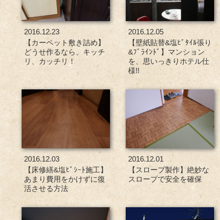
2016.12.23
2016.12.05
【カーペット敷き詰め】
【壁紙貼替&塩ﾋﾞﾀｲﾙ張り
どうせ作るなら、キッチ
&ﾌﾞﾗｲﾝﾄﾞ】マンション
リ、カッチリ！
を、思いっきりホテル仕
様!!
2016.12.03
2016.12.01
【床修繕&塩ﾋﾞｼｰﾄ施工】
【スロープ製作】絶妙な
あまり費用をかけずに復
スロープで安全を確保
活させる方法