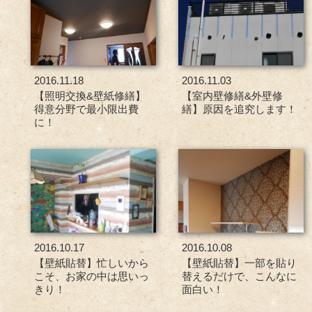
2016.11.18
2016.11.03
【照明交換&壁紙修繕】
【室内壁修繕&外壁修
得意分野で最小限出費
繕】原因を追究します！
に！
2016.10.17
2016.10.08
【壁紙貼替】忙しいから
【壁紙貼替】一部を貼り
こそ、お家の中は思いっ
替えるだけで、こんなに
きり！
面白い！