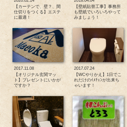
2020.02.14
2018.04.04
【カーテンで、壁？、間
【壁紙貼替工事】事務所
仕切りをつくる】エステ
も壁紙でいろいろやって
に最適！
みましょう！
2017.11.08
2017.07.24
【オリジナル玄関マッ
【WCやりかえ】1日でこ
ト】プレゼントにいかが
れだけのｲﾒﾁｪﾝが出来ち
ですか？
ゃいます！