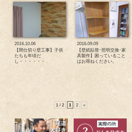
2016.10.06
2016.09.09
【間仕切り壁工事】子供
【壁紙貼替･照明交換･家
たちも年頃だ
具製作】困っていること
し・・・・・・
はお尋ねください。
1 / 2
1
2
»