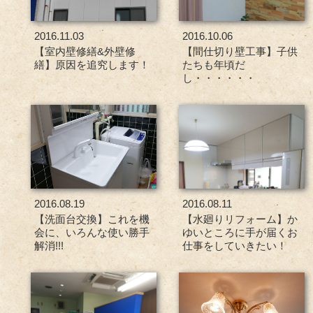
2016.11.03
2016.10.06
【室内壁修繕&外壁修
【間仕切り壁工事】子供
繕】原因を追究します！
たちも年頃だ
し・・・・・・
2016.08.19
2016.08.11
【洗面台交換】これを機
【水廻りリフォーム】か
会に、いろんな使い勝手
ゆいところに手が届くお
解消!!!
仕事をしていきたい！