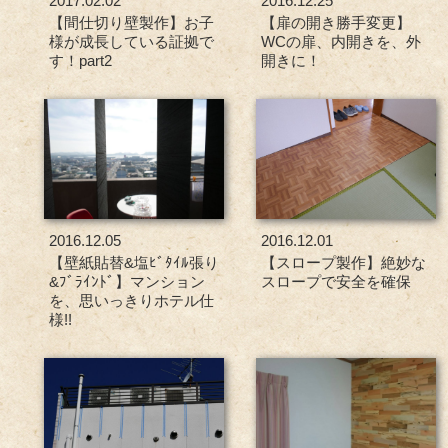
2017.02.02
2016.12.25
【間仕切り壁製作】お子
【扉の開き勝手変更】
様が成長している証拠で
WCの扉、内開きを、外
す！part2
開きに！
2016.12.05
2016.12.01
【壁紙貼替&塩ﾋﾞﾀｲﾙ張り
【スロープ製作】絶妙な
&ﾌﾞﾗｲﾝﾄﾞ】マンション
スロープで安全を確保
を、思いっきりホテル仕
様!!