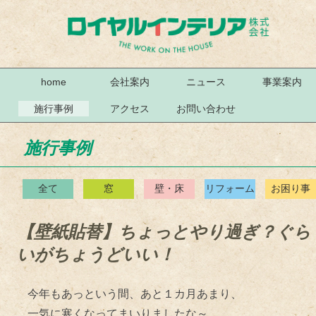
home
会社案内
ニュース
事業案内
施行事例
アクセス
お問い合わせ
施行事例
全て
窓
壁・床
リフォーム
お困り事
【壁紙貼替】ちょっとやり過ぎ？ぐら
いがちょうどいい！
今年もあっという間、あと１カ月あまり、
一気に寒くなってまいりましたな～。