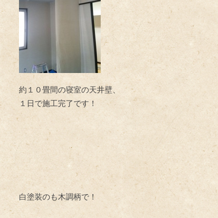
約１０畳間の寝室の天井壁、
１日で施工完了です！
白塗装のも木調柄で！