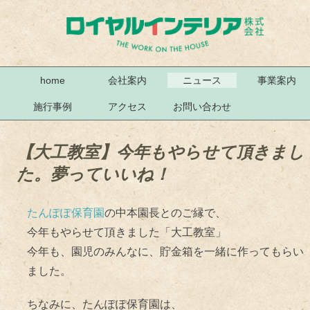
home
会社案内
ニュース
事業案内
施行事例
アクセス
お問い合わせ
【大工教室】今年もやらせて頂きまし
た。夢っていいね！
たんぽぽ保育園
の中本園長とのご縁で、
今年もやらせて頂きました「大工教室」
今年も、園児のみんなに、貯金箱を一緒に作ってもらい
ました。
ちなみに、たんぽぽ保育園は、