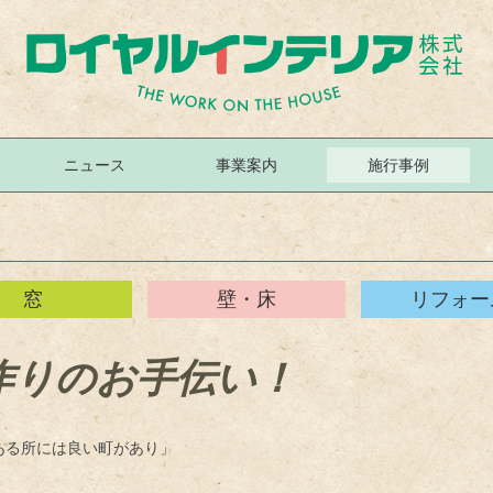
ニュース
事業案内
施行事例
窓
壁・床
リフォー
作りのお手伝い！
ある所には良い町があり」