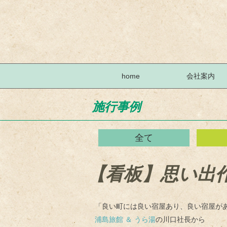
home
会社案内
施行事例
全て
【看板】思い出
「良い町には良い宿屋あり、良い宿屋が
浦島旅館 ＆ うら湯
の川口社長から